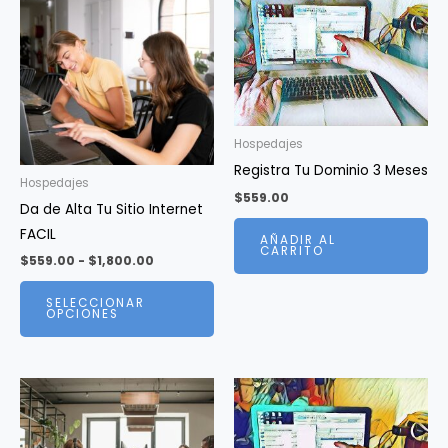
Hospedajes
Registra Tu Dominio 3 Meses
Hospedajes
$
559.00
Da de Alta Tu Sitio Internet
FACIL
AÑADIR AL
CARRITO
Rango
$
559.00
-
$
1,800.00
de
Este
precios:
SELECCIONAR
desde
producto
OPCIONES
$559.00
tiene
hasta
$1,800.00
múltiples
variantes.
Las
opciones